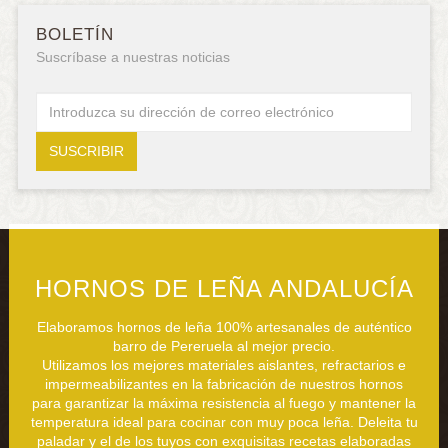
BOLETÍN
Suscríbase a nuestras noticias
HORNOS DE LEÑA ANDALUCÍA
Elaboramos hornos de leña 100% artesanales de auténtico
barro de Pereruela al mejor precio.
Utilizamos los mejores materiales aislantes, refractarios e
impermeabilizantes en la fabricación de nuestros hornos
para garantizar la máxima resistencia al fuego y mantener la
temperatura ideal para cocinar con muy poca leña. Deleita tu
paladar y el de los tuyos con exquisitas recetas elaboradas