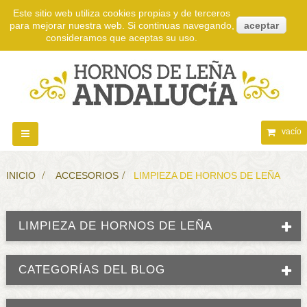
Este sitio web utiliza cookies propias y de terceros
para mejorar nuestra web. Si continuas navegando,
aceptar
consideramos que aceptas su uso.
vacío
Navegación
Toggle
INICIO
>
ACCESORIOS
>
LIMPIEZA DE HORNOS DE LEÑA
LIMPIEZA DE HORNOS DE LEÑA
CATEGORÍAS DEL BLOG