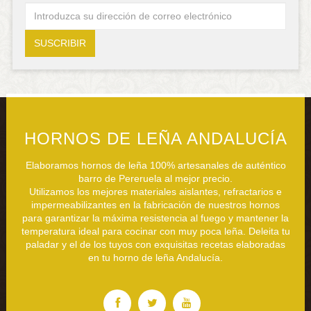
HORNOS DE LEÑA ANDALUCÍA
Elaboramos hornos de leña 100% artesanales de auténtico
barro de Pereruela al mejor precio.
Utilizamos los mejores materiales aislantes, refractarios e
impermeabilizantes en la fabricación de nuestros hornos
para garantizar la máxima resistencia al fuego y mantener la
temperatura ideal para cocinar con muy poca leña. Deleita tu
paladar y el de los tuyos con exquisitas recetas elaboradas
en tu horno de leña Andalucía.