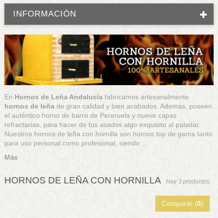
INFORMACIÓN
En
Hornos de Leña Andalucía
fabricamos artesanalmente
hornos de leña
de gran calidad y bien acabados. Además, poseen
el auténtico horno de barro de Pereruela y nueve capas
refractarias, para hacer de tus asados algo exquisito al paladar.
Nuestros hornos de leña con hornilla son hornos top de gama tanto
para uso personal como profesional, siendo ...
Más
HORNOS DE LEÑA CON HORNILLA
Hay 3 productos.
Comparar (
0
)