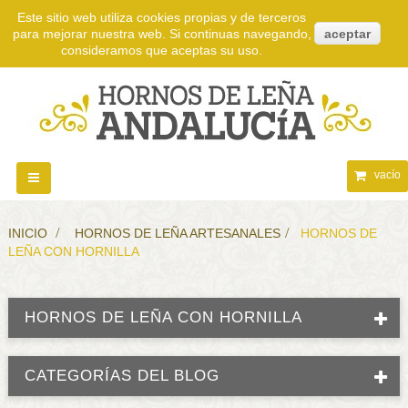
Este sitio web utiliza cookies propias y de terceros
para mejorar nuestra web. Si continuas navegando,
aceptar
consideramos que aceptas su uso.
vacío
Navegación
Toggle
INICIO
>
HORNOS DE LEÑA ARTESANALES
>
HORNOS DE
LEÑA CON HORNILLA
HORNOS DE LEÑA CON HORNILLA
CATEGORÍAS DEL BLOG