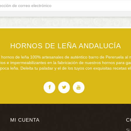
HORNOS DE LEÑA ANDALUCÍA
hornos de leña 100% artesanales de auténtico barro de Pereruela al m
arios e impermeabilizantes en la fabricación de nuestros hornos para ga
oca leña. Deleita tu paladar y el de los tuyos con exquisitas recetas 
MI CUENTA
C
Si