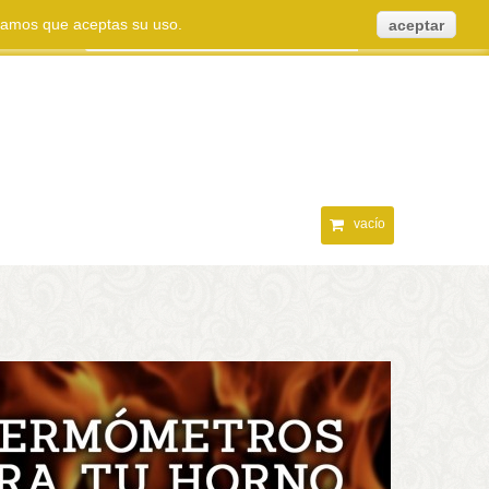
eramos que aceptas su uso.
aceptar
vacío