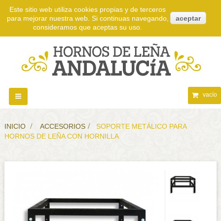
Este sitio web utiliza cookies propias y de terceros
para mejorar nuestra web. Si continuas navegando,
aceptar
consideramos que aceptas su uso.
vacío
Navegación
Toggle
INICIO
>
ACCESORIOS
>
SOPORTE METÁLICO PARA
HORNOS DE LEÑA CON HORNILLA