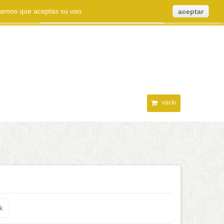
eramos que aceptas su uso.
aceptar
vacío
k