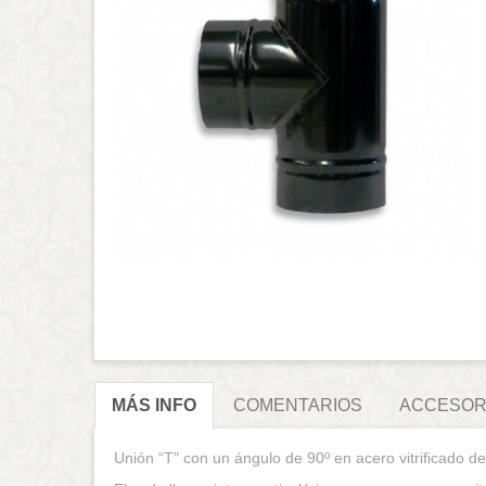
MÁS INFO
COMENTARIOS
ACCESOR
Unión “T" con un ángulo de 90º en acero vitrificado de