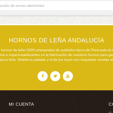
HORNOS DE LEÑA ANDALUCÍA
hornos de leña 100% artesanales de auténtico barro de Pereruela al m
arios e impermeabilizantes en la fabricación de nuestros hornos para ga
oca leña. Deleita tu paladar y el de los tuyos con exquisitas recetas 
MI CUENTA
C