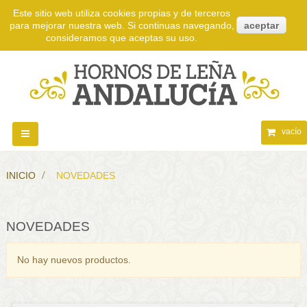
Este sitio web utiliza cookies propias y de terceros
para mejorar nuestra web. Si continuas navegando,
aceptar
consideramos que aceptas su uso.
vacío
Navegación
Toggle
INICIO
>
NOVEDADES
NOVEDADES
No hay nuevos productos.