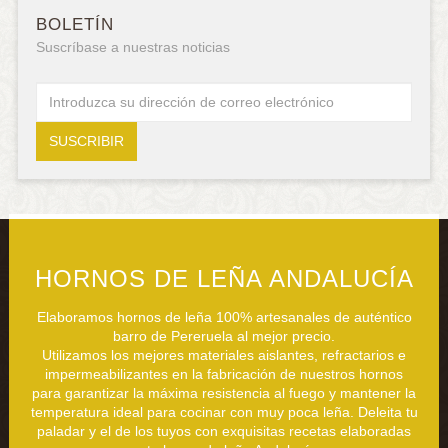
BOLETÍN
Suscríbase a nuestras noticias
HORNOS DE LEÑA ANDALUCÍA
Elaboramos hornos de leña 100% artesanales de auténtico
barro de Pereruela al mejor precio.
Utilizamos los mejores materiales aislantes, refractarios e
impermeabilizantes en la fabricación de nuestros hornos
para garantizar la máxima resistencia al fuego y mantener la
temperatura ideal para cocinar con muy poca leña. Deleita tu
paladar y el de los tuyos con exquisitas recetas elaboradas